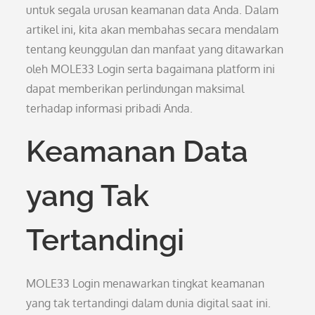
untuk segala urusan keamanan data Anda. Dalam
artikel ini, kita akan membahas secara mendalam
tentang keunggulan dan manfaat yang ditawarkan
oleh MOLE33 Login serta bagaimana platform ini
dapat memberikan perlindungan maksimal
terhadap informasi pribadi Anda.
Keamanan Data
yang Tak
Tertandingi
MOLE33 Login menawarkan tingkat keamanan
yang tak tertandingi dalam dunia digital saat ini.