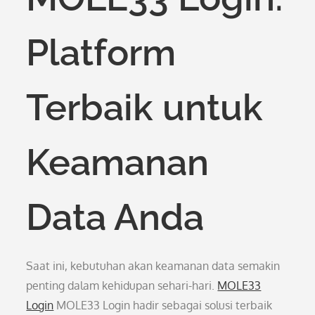
Platform
Terbaik untuk
Keamanan
Data Anda
Saat ini, kebutuhan akan keamanan data semakin
penting dalam kehidupan sehari-hari.
MOLE33
Login
MOLE33 Login hadir sebagai solusi terbaik