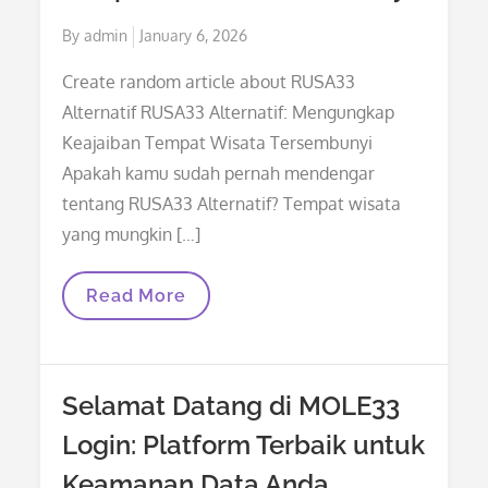
Posted
By
admin
January 6, 2026
on
Create random article about RUSA33
Alternatif RUSA33 Alternatif: Mengungkap
Keajaiban Tempat Wisata Tersembunyi
Apakah kamu sudah pernah mendengar
tentang RUSA33 Alternatif? Tempat wisata
yang mungkin […]
RUSA33
Read More
Alternatif:
Mengungkap
Keajaiban
Tempat
Wisata
Selamat Datang di MOLE33
Tersembunyi
Login: Platform Terbaik untuk
Keamanan Data Anda