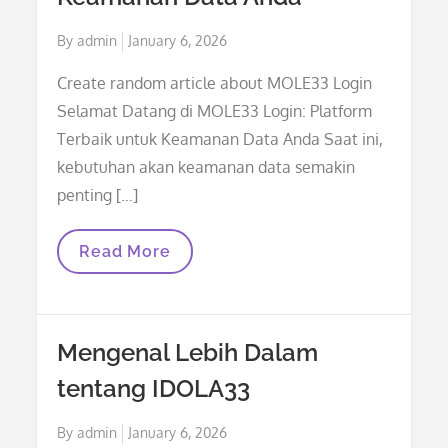
Posted
By
admin
January 6, 2026
on
Create random article about MOLE33 Login
Selamat Datang di MOLE33 Login: Platform
Terbaik untuk Keamanan Data Anda Saat ini,
kebutuhan akan keamanan data semakin
penting […]
Selamat
Read More
Datang
Di
MOLE33
Login:
Platform
Mengenal Lebih Dalam
Terbaik
Untuk
tentang IDOLA33
Keamanan
Data
Anda
Posted
By
admin
January 6, 2026