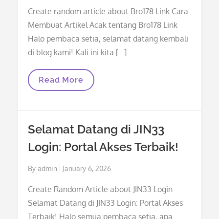
on
Create random article about Bro178 Link Cara
Membuat Artikel Acak tentang Bro178 Link
Halo pembaca setia, selamat datang kembali
di blog kami! Kali ini kita […]
Cara
Read More
Membuat
Artikel
Acak
Tentang
Bro178
Selamat Datang di JIN33
Link
Login: Portal Akses Terbaik!
Posted
By
admin
January 6, 2026
on
Create Random Article about JIN33 Login
Selamat Datang di JIN33 Login: Portal Akses
Terbaik! Halo semua pembaca setia, apa