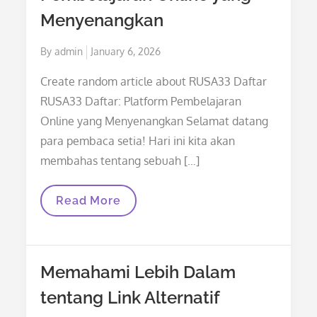
Menyenangkan
Posted
By
admin
January 6, 2026
on
Create random article about RUSA33 Daftar
RUSA33 Daftar: Platform Pembelajaran
Online yang Menyenangkan Selamat datang
para pembaca setia! Hari ini kita akan
membahas tentang sebuah […]
RUSA33
Read More
Daftar:
Platform
Pembelajaran
Online
Yang
Memahami Lebih Dalam
Menyenangkan
tentang Link Alternatif