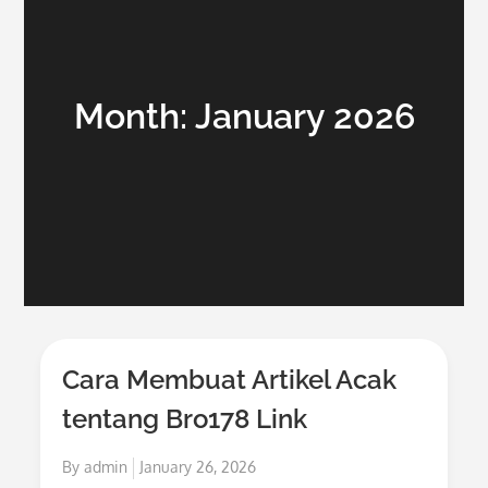
Month:
January 2026
Cara Membuat Artikel Acak
tentang Bro178 Link
Posted
By
admin
January 26, 2026