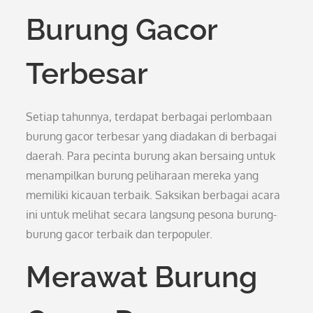
Burung Gacor
Terbesar
Setiap tahunnya, terdapat berbagai perlombaan
burung gacor terbesar yang diadakan di berbagai
daerah. Para pecinta burung akan bersaing untuk
menampilkan burung peliharaan mereka yang
memiliki kicauan terbaik. Saksikan berbagai acara
ini untuk melihat secara langsung pesona burung-
burung gacor terbaik dan terpopuler.
Merawat Burung