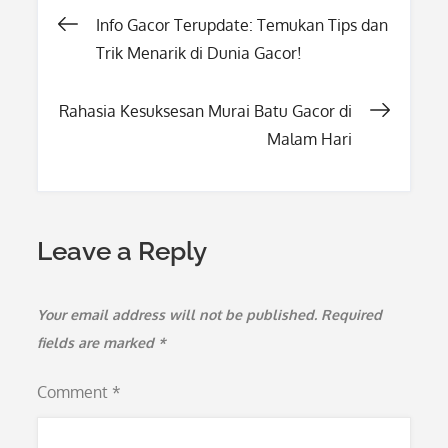
Post
Info Gacor Terupdate: Temukan Tips dan
Trik Menarik di Dunia Gacor!
navigation
Rahasia Kesuksesan Murai Batu Gacor di
Malam Hari
Leave a Reply
Your email address will not be published.
Required
fields are marked
*
Comment
*