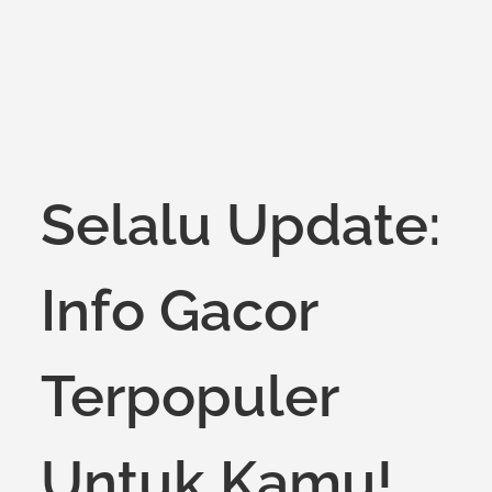
Selalu Update:
Info Gacor
Terpopuler
Untuk Kamu!