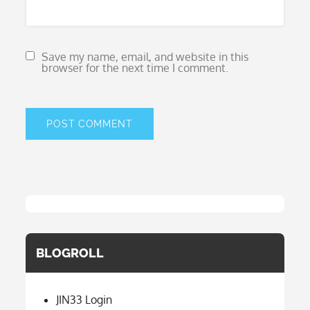
Save my name, email, and website in this
browser for the next time I comment.
BLOGROLL
JIN33 Login