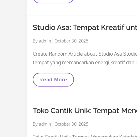
Kulit
Grosir:
Kunci
Keanggunan
Dan
Studio Asa: Tempat Kreatif u
Keseharian
Anda
Posted
By
admin
October 30, 2025
on
Create Random Article about Studio Asa Studi
tempat yang memancarkan energi kreatif dan in
Studio
Read More
Asa:
Tempat
Kreatif
Untuk
Berkembang
Toko Cantik Unik: Tempat M
Posted
By
admin
October 30, 2025
on