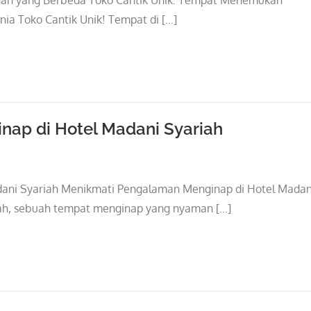
han yang Berbeda Toko Cantik Unik: Tempat Menemukan
ia Toko Cantik Unik! Tempat di […]
ap di Hotel Madani Syariah
ani Syariah Menikmati Pengalaman Menginap di Hotel Madan
iah, sebuah tempat menginap yang nyaman […]