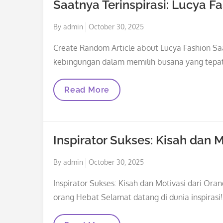
Saatnya Terinspirasi: Lucya F
Syariah
Posted
By
admin
October 30, 2025
on
Create Random Article about Lucya Fashion Sa
kebingungan dalam memilih busana yang tepat
Saatnya
Read More
Terinspirasi:
Lucya
Fashion
Inspirator Sukses: Kisah dan 
Posted
By
admin
October 30, 2025
on
Inspirator Sukses: Kisah dan Motivasi dari Ora
orang Hebat Selamat datang di dunia inspirasi!