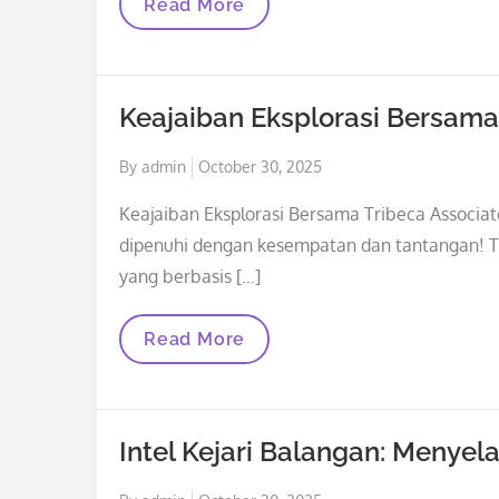
Inspirator
Read More
Sukses:
Kisah
Dan
Motivasi
Dari
Keajaiban Eksplorasi Bersama
Orang-
Orang
Hebat
Posted
By
admin
October 30, 2025
on
Keajaiban Eksplorasi Bersama Tribeca Associa
dipenuhi dengan kesempatan dan tantangan! T
yang berbasis […]
Keajaiban
Read More
Eksplorasi
Bersama
Tribeca
Associates
Intel Kejari Balangan: Menyel