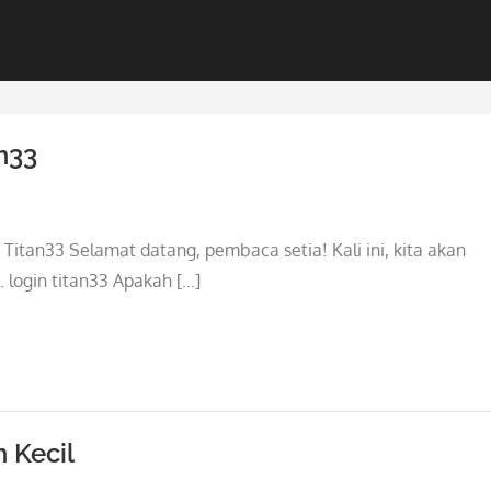
n33
n Titan33 Selamat datang, pembaca setia! Kali ini, kita akan
 login titan33 Apakah […]
 Kecil