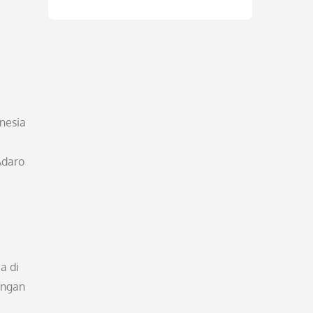
nesia
Adaro
a di
engan