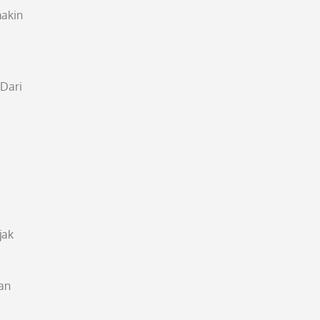
makin
 Dari
jak
tan