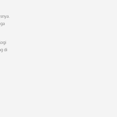
isnya.
uga
logi
g di