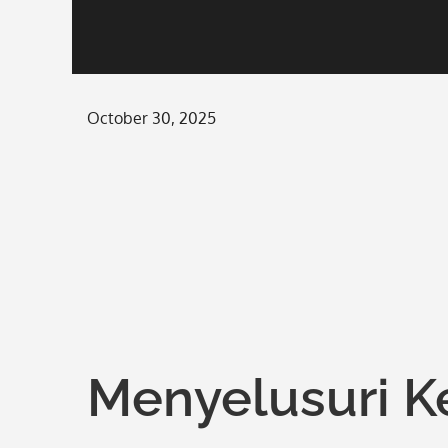
Posted
October 30, 2025
on
Menyelusuri K