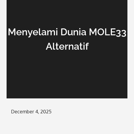
Menyelami Dunia MOLE33
Alternatif
Posted
December 4, 2025
on