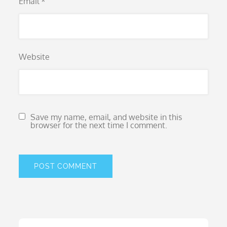
Email
*
Website
Save my name, email, and website in this
browser for the next time I comment.