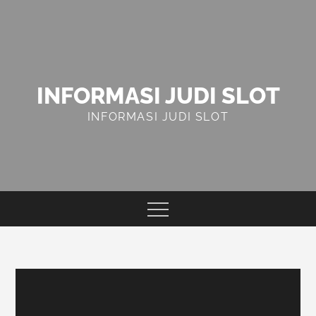
Skip
to
content
INFORMASI JUDI SLOT
INFORMASI JUDI SLOT