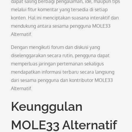
dapat saling berbagi pengalaman, ide, maupun tips
melalui fitur komentar yang tersedia di setiap
konten. Hal ini menciptakan suasana interaktif dan
mendukung antara sesama pengguna MOLE33
Alternatif.
Dengan mengikuti forum dan diskusi yang
diselenggarakan secara rutin, pengguna dapat
memperluas jaringan pertemanan sekaligus
mendapatkan informasi terbaru secara langsung
dari sesama pengguna dan kontributor MOLE33
Alternatif.
Keunggulan
MOLE33 Alternatif