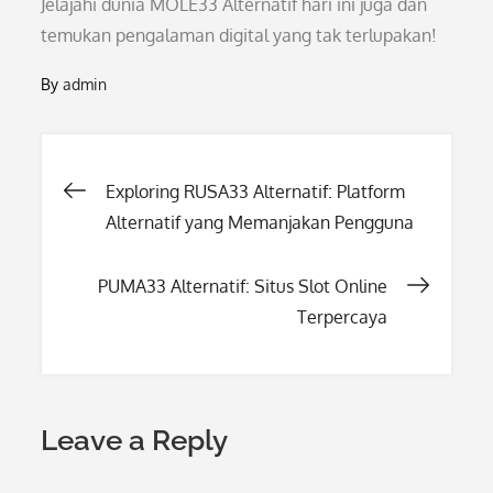
Jelajahi dunia MOLE33 Alternatif hari ini juga dan
temukan pengalaman digital yang tak terlupakan!
By
admin
Post
Exploring RUSA33 Alternatif: Platform
Alternatif yang Memanjakan Pengguna
navigation
PUMA33 Alternatif: Situs Slot Online
Terpercaya
Leave a Reply