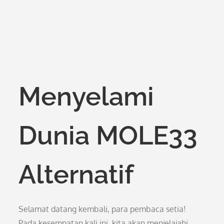
Menyelami
Dunia MOLE33
Alternatif
Selamat datang kembali, para pembaca setia!
Pada kesempatan kali ini, kita akan menjelajahi