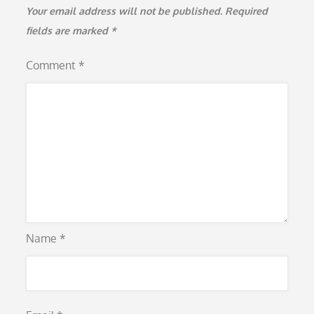
Your email address will not be published.
Required
fields are marked
*
Comment
*
Name
*