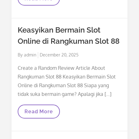
Sensasi
Berbeda
Dengan
Rangkuman
Slot
Keasyikan Bermain Slot
77
Online di Rangkuman Slot 88
Posted
By
admin
December 20, 2025
on
Create a Random Review Article About
Rangkuman Slot 88 Keasyikan Bermain Slot
Online di Rangkuman Slot 88 Siapa yang
tidak suka bermain game? Apalagi jika […]
Keasyikan
Read More
Bermain
Slot
Online
Di
Rangkuman