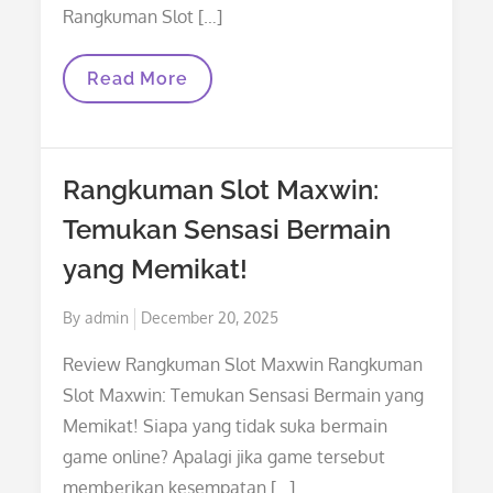
Rangkuman Slot […]
Menggali
Read More
Keseruan
Rangkuman
Slot
GG
Rangkuman Slot Maxwin:
Temukan Sensasi Bermain
yang Memikat!
Posted
By
admin
December 20, 2025
on
Review Rangkuman Slot Maxwin Rangkuman
Slot Maxwin: Temukan Sensasi Bermain yang
Memikat! Siapa yang tidak suka bermain
game online? Apalagi jika game tersebut
memberikan kesempatan […]