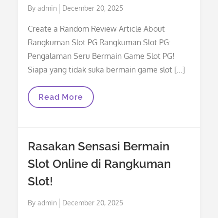
Posted
By
admin
December 20, 2025
on
Create a Random Review Article About
Rangkuman Slot PG Rangkuman Slot PG:
Pengalaman Seru Bermain Game Slot PG!
Siapa yang tidak suka bermain game slot […]
Rangkuman
Read More
Slot
PG:
Pengalaman
Seru
Bermain
Rasakan Sensasi Bermain
Game
Slot
Slot Online di Rangkuman
PG!
Slot!
Posted
By
admin
December 20, 2025
on