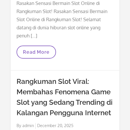
Rasakan Sensasi Bermain Slot Online di
Rangkuman Slot! Rasakan Sensasi Bermain
Slot Online di Rangkuman Slot! Selamat
datang di dunia hiburan slot online yang
penuh […]
Rasakan
Read More
Sensasi
Bermain
Slot
Online
Di
Rangkuman Slot Viral:
Rangkuman
Slot!
Membahas Fenomena Game
Slot yang Sedang Trending di
Kalangan Pengguna Internet
Posted
By
admin
December 20, 2025