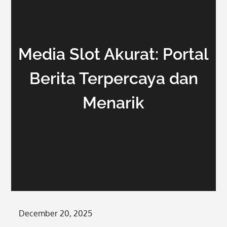
Media Slot Akurat: Portal
Berita Terpercaya dan
Menarik
Posted
December 20, 2025