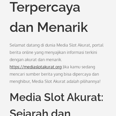
Terpercaya
dan Menarik
Selamat datang di dunia Media Slot Akurat, portal
berita online yang menyajikan informasi terkini
dengan akurat dan menarik.
https://mediaslotakurat.org
Jika kamu sedang
mencari sumber berita yang bisa dipercaya dan
menghibur, Media Slot Akurat adalah pilihannya!
Media Slot Akurat:
Sejarah dan