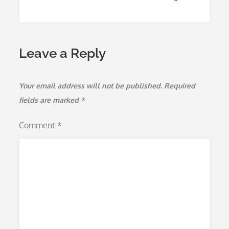
Leave a Reply
Your email address will not be published.
Required
fields are marked
*
Comment
*