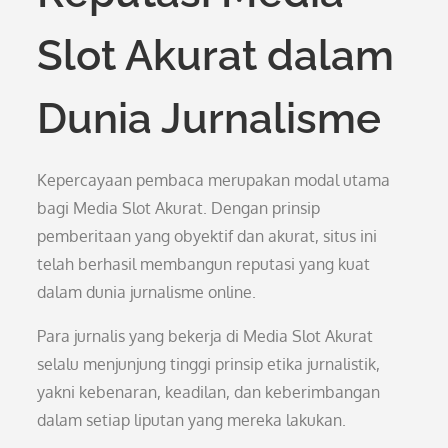
Slot Akurat dalam
Dunia Jurnalisme
Kepercayaan pembaca merupakan modal utama
bagi Media Slot Akurat. Dengan prinsip
pemberitaan yang obyektif dan akurat, situs ini
telah berhasil membangun reputasi yang kuat
dalam dunia jurnalisme online.
Para jurnalis yang bekerja di Media Slot Akurat
selalu menjunjung tinggi prinsip etika jurnalistik,
yakni kebenaran, keadilan, dan keberimbangan
dalam setiap liputan yang mereka lakukan.