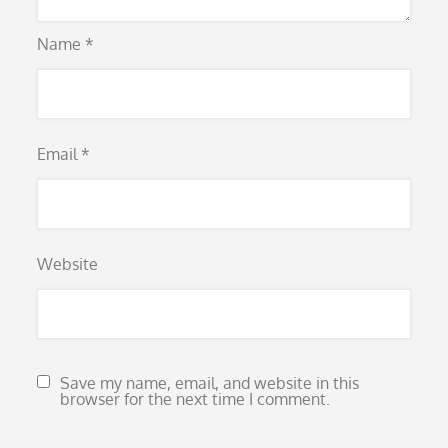
Name
*
Email
*
Website
Save my name, email, and website in this
browser for the next time I comment.