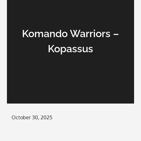
Komando Warriors –
Kopassus
Posted
October 30, 2025
on