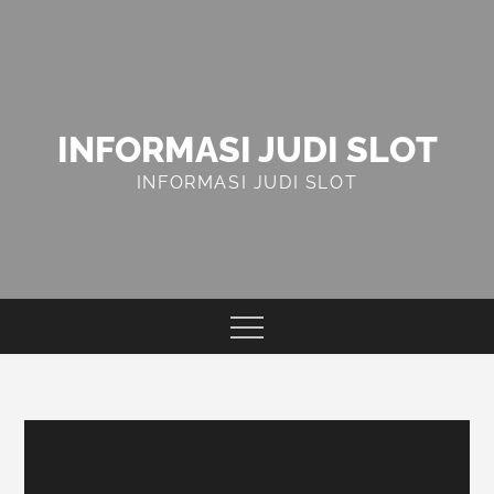
Skip
to
content
INFORMASI JUDI SLOT
INFORMASI JUDI SLOT