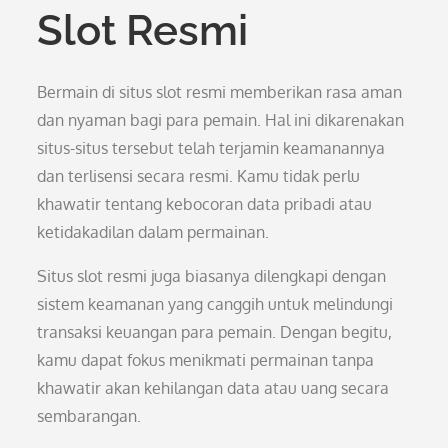
Slot Resmi
Bermain di situs slot resmi memberikan rasa aman
dan nyaman bagi para pemain. Hal ini dikarenakan
situs-situs tersebut telah terjamin keamanannya
dan terlisensi secara resmi. Kamu tidak perlu
khawatir tentang kebocoran data pribadi atau
ketidakadilan dalam permainan.
Situs slot resmi juga biasanya dilengkapi dengan
sistem keamanan yang canggih untuk melindungi
transaksi keuangan para pemain. Dengan begitu,
kamu dapat fokus menikmati permainan tanpa
khawatir akan kehilangan data atau uang secara
sembarangan.