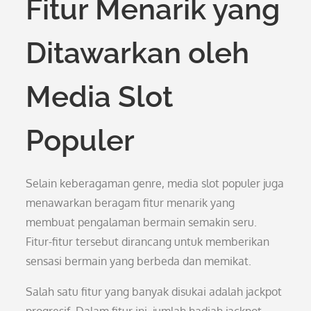
Fitur Menarik yang
Ditawarkan oleh
Media Slot
Populer
Selain keberagaman genre, media slot populer juga
menawarkan beragam fitur menarik yang
membuat pengalaman bermain semakin seru.
Fitur-fitur tersebut dirancang untuk memberikan
sensasi bermain yang berbeda dan memikat.
Salah satu fitur yang banyak disukai adalah jackpot