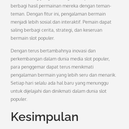
berbagi hasil permainan mereka dengan teman-
teman. Dengan fitur ini, pengalaman bermain
menjadi lebih sosial dan interaktif. Pemain dapat
saling berbagi cerita, strategi, dan keseruan
bermain slot populer.
Dengan terus bertambahnya inovasi dan
perkembangan dalam dunia media slot populer,
para penggemar dapat terus menikmati
pengalaman bermain yang lebih seru dan menarik.
Setiap hari selalu ada hal baru yang menunggu
untuk dijelajahi dan dinikmati dalam dunia slot
populer.
Kesimpulan