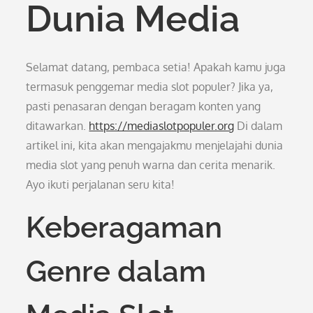
Dunia Media
Selamat datang, pembaca setia! Apakah kamu juga
termasuk penggemar media slot populer? Jika ya,
pasti penasaran dengan beragam konten yang
ditawarkan.
https://mediaslotpopuler.org
Di dalam
artikel ini, kita akan mengajakmu menjelajahi dunia
media slot yang penuh warna dan cerita menarik.
Ayo ikuti perjalanan seru kita!
Keberagaman
Genre dalam