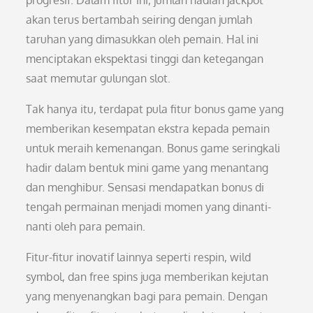
progresif. Dalam fitur ini, jumlah hadiah jackpot
akan terus bertambah seiring dengan jumlah
taruhan yang dimasukkan oleh pemain. Hal ini
menciptakan ekspektasi tinggi dan ketegangan
saat memutar gulungan slot.
Tak hanya itu, terdapat pula fitur bonus game yang
memberikan kesempatan ekstra kepada pemain
untuk meraih kemenangan. Bonus game seringkali
hadir dalam bentuk mini game yang menantang
dan menghibur. Sensasi mendapatkan bonus di
tengah permainan menjadi momen yang dinanti-
nanti oleh para pemain.
Fitur-fitur inovatif lainnya seperti respin, wild
symbol, dan free spins juga memberikan kejutan
yang menyenangkan bagi para pemain. Dengan