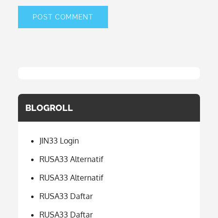
BLOGROLL
JIN33 Login
RUSA33 Alternatif
RUSA33 Alternatif
RUSA33 Daftar
RUSA33 Daftar