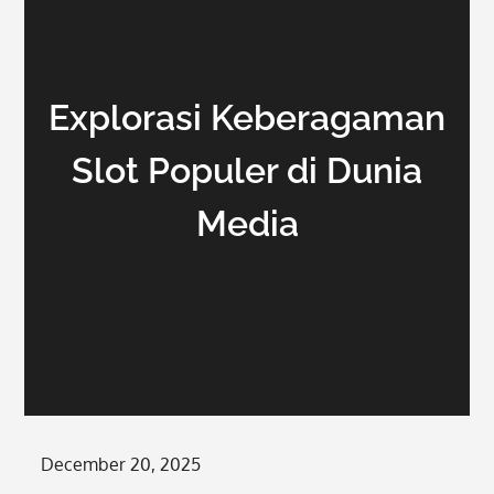
Explorasi Keberagaman
Slot Populer di Dunia
Media
Posted
December 20, 2025