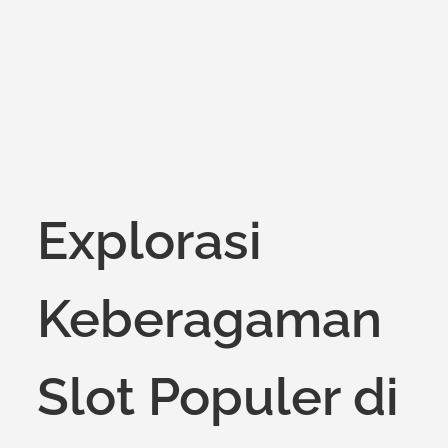
on
Explorasi
Keberagaman
Slot Populer di