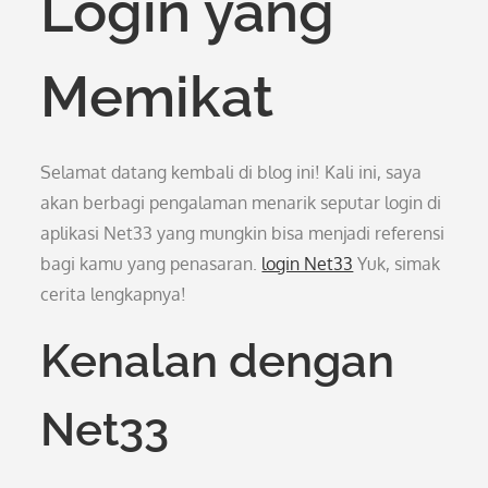
Login yang
Memikat
Selamat datang kembali di blog ini! Kali ini, saya
akan berbagi pengalaman menarik seputar login di
aplikasi Net33 yang mungkin bisa menjadi referensi
bagi kamu yang penasaran.
login Net33
Yuk, simak
cerita lengkapnya!
Kenalan dengan
Net33