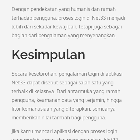
Dengan pendekatan yang humanis dan ramah
terhadap pengguna, proses login di Net33 menjadi
lebih dari sekadar kewajiban, tetapi juga sebagai
bagian dari pengalaman yang menyenangkan.
Kesimpulan
Secara keseluruhan, pengalaman login di aplikasi
Net33 dapat disebut sebagai salah satu yang
terbaik di kelasnya. Dari antarmuka yang ramah
pengguna, keamanan data yang terjamin, hingga
fitur kemanusiaan yang diterapkan, semuanya
memberikan nilai tambah bagi pengguna.
Jika kamu mencari aplikasi dengan proses login