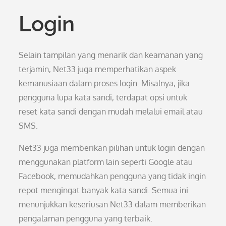
Login
Selain tampilan yang menarik dan keamanan yang
terjamin, Net33 juga memperhatikan aspek
kemanusiaan dalam proses login. Misalnya, jika
pengguna lupa kata sandi, terdapat opsi untuk
reset kata sandi dengan mudah melalui email atau
SMS.
Net33 juga memberikan pilihan untuk login dengan
menggunakan platform lain seperti Google atau
Facebook, memudahkan pengguna yang tidak ingin
repot mengingat banyak kata sandi. Semua ini
menunjukkan keseriusan Net33 dalam memberikan
pengalaman pengguna yang terbaik.