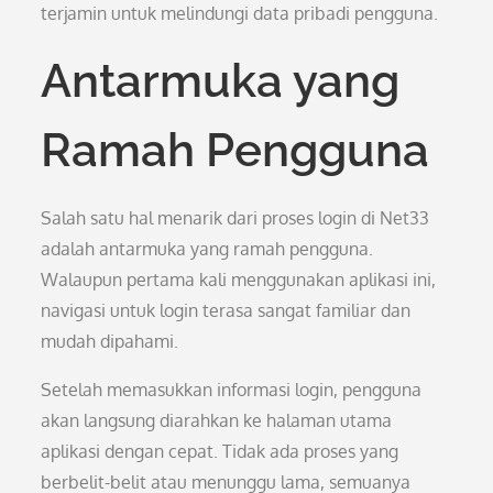
terjamin untuk melindungi data pribadi pengguna.
Antarmuka yang
Ramah Pengguna
Salah satu hal menarik dari proses login di Net33
adalah antarmuka yang ramah pengguna.
Walaupun pertama kali menggunakan aplikasi ini,
navigasi untuk login terasa sangat familiar dan
mudah dipahami.
Setelah memasukkan informasi login, pengguna
akan langsung diarahkan ke halaman utama
aplikasi dengan cepat. Tidak ada proses yang
berbelit-belit atau menunggu lama, semuanya