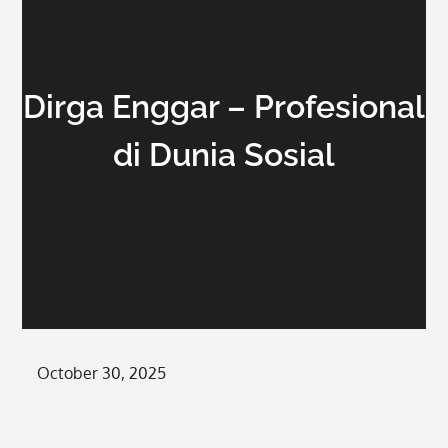
Dirga Enggar – Profesional
di Dunia Sosial
Posted
October 30, 2025
on