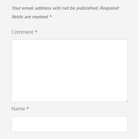
Your email address will not be published.
Required
fields are marked
*
Comment
*
Name
*