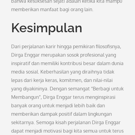
bahwa kesuksesan sejati adalah ketika kita mampu
memberikan manfaat bagi orang lain.
Kesimpulan
Dari perjalanan karir hingga pemikiran filosofisnya,
Dirga Enggar merupakan sosok profesional yang
inspiratif dan memiliki kontribusi besar dalam dunia
media sosial. Keberhasilan yang diraihnya tidak
lepas dari kerja keras, komitmen, dan nilai-nilai
yang diyakininya. Dengan semangat “Berbagi untuk
Membangun”, Dirga Enggar terus menginspirasi
banyak orang untuk menjadi lebih baik dan
memberikan dampak positif dalam lingkungan
sekitarnya. Semoga kisah perjalanan Dirga Enggar
dapat menjadi motivasi bagi kita semua untuk terus