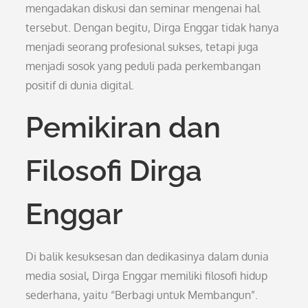
mengadakan diskusi dan seminar mengenai hal
tersebut. Dengan begitu, Dirga Enggar tidak hanya
menjadi seorang profesional sukses, tetapi juga
menjadi sosok yang peduli pada perkembangan
positif di dunia digital.
Pemikiran dan
Filosofi Dirga
Enggar
Di balik kesuksesan dan dedikasinya dalam dunia
media sosial, Dirga Enggar memiliki filosofi hidup
sederhana, yaitu “Berbagi untuk Membangun”.