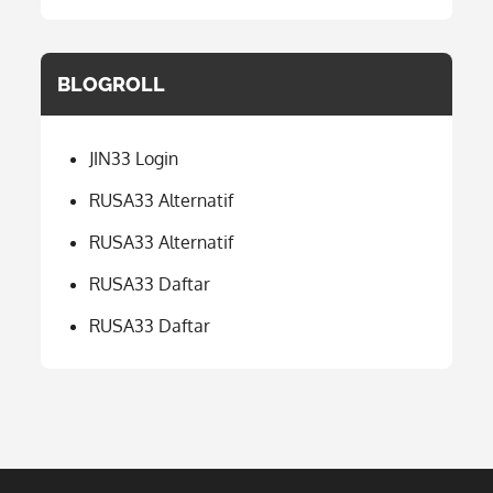
BLOGROLL
JIN33 Login
RUSA33 Alternatif
RUSA33 Alternatif
RUSA33 Daftar
RUSA33 Daftar