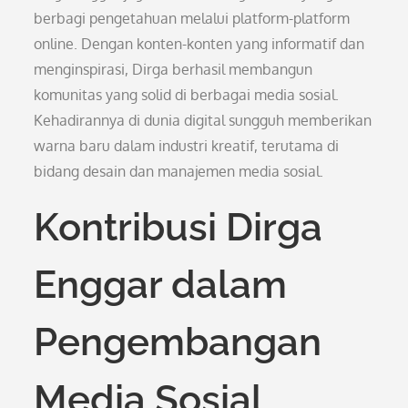
berbagi pengetahuan melalui platform-platform
online. Dengan konten-konten yang informatif dan
menginspirasi, Dirga berhasil membangun
komunitas yang solid di berbagai media sosial.
Kehadirannya di dunia digital sungguh memberikan
warna baru dalam industri kreatif, terutama di
bidang desain dan manajemen media sosial.
Kontribusi Dirga
Enggar dalam
Pengembangan
Media Sosial