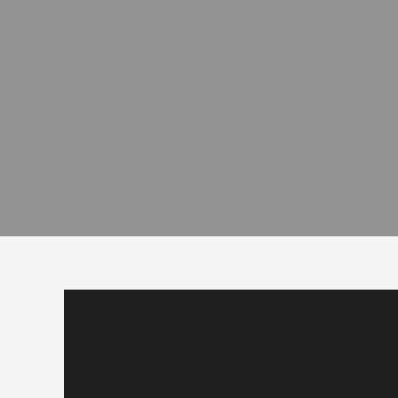
Skip
to
content