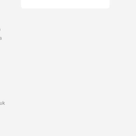
u
a
duk