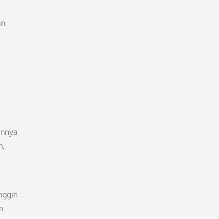
an
annya
n,
nggih
n