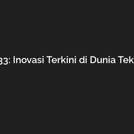
: Inovasi Terkini di Dunia Te