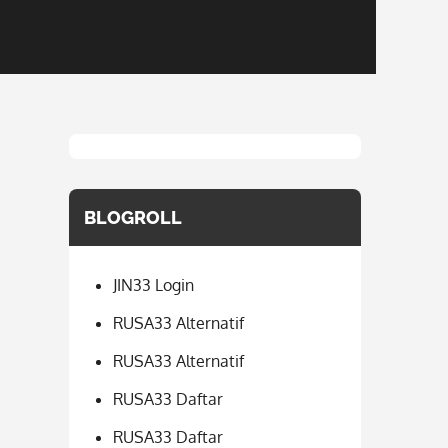
BLOGROLL
JIN33 Login
RUSA33 Alternatif
RUSA33 Alternatif
RUSA33 Daftar
RUSA33 Daftar