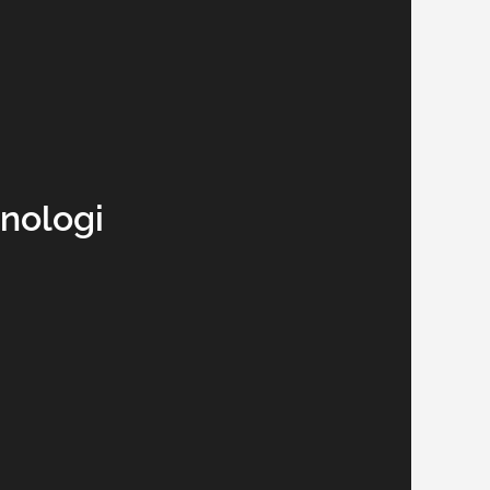
knologi