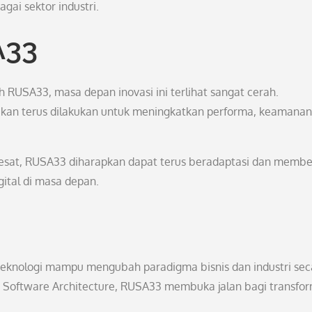
ai sektor industri.
A33
 RUSA33, masa depan inovasi ini terlihat sangat cerah.
kan terus dilakukan untuk meningkatkan performa, keamanan
sat, RUSA33 diharapkan dapat terus beradaptasi dan membe
gital di masa depan.
eknologi mampu mengubah paradigma bisnis dan industri sec
e Software Architecture, RUSA33 membuka jalan bagi transfor