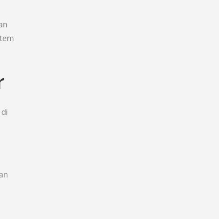
an
stem
r
 di
dan