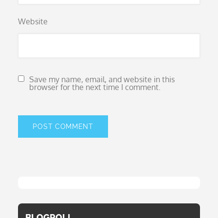
Website
Save my name, email, and website in this
browser for the next time I comment.
BLOGROLL