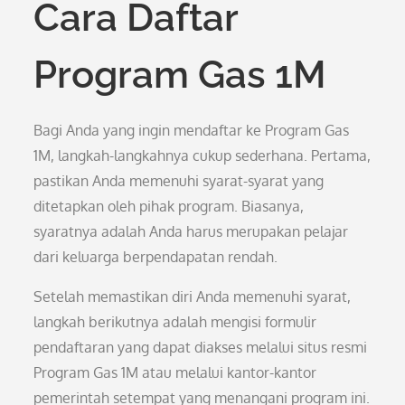
Cara Daftar
Program Gas 1M
Bagi Anda yang ingin mendaftar ke Program Gas
1M, langkah-langkahnya cukup sederhana. Pertama,
pastikan Anda memenuhi syarat-syarat yang
ditetapkan oleh pihak program. Biasanya,
syaratnya adalah Anda harus merupakan pelajar
dari keluarga berpendapatan rendah.
Setelah memastikan diri Anda memenuhi syarat,
langkah berikutnya adalah mengisi formulir
pendaftaran yang dapat diakses melalui situs resmi
Program Gas 1M atau melalui kantor-kantor
pemerintah setempat yang menangani program ini.