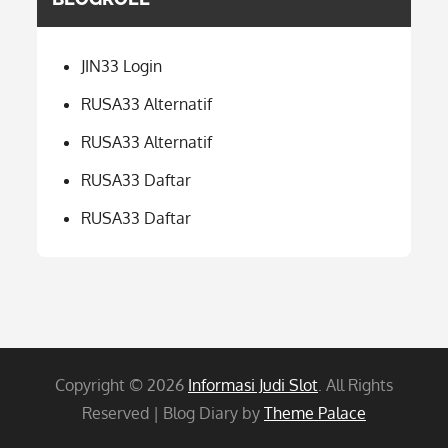
JIN33 Login
RUSA33 Alternatif
RUSA33 Alternatif
RUSA33 Daftar
RUSA33 Daftar
Copyright © 2026
Informasi Judi Slot
. All Rights
Reserved | Blog Diary by
Theme Palace