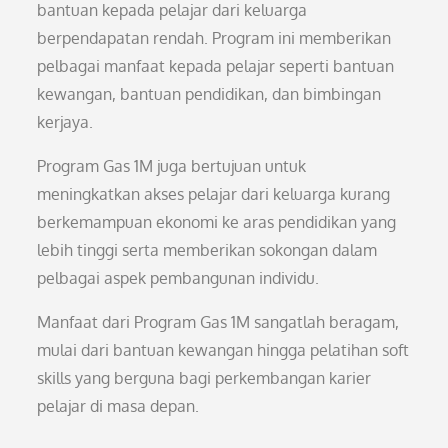
bantuan kepada pelajar dari keluarga
berpendapatan rendah. Program ini memberikan
pelbagai manfaat kepada pelajar seperti bantuan
kewangan, bantuan pendidikan, dan bimbingan
kerjaya.
Program Gas 1M juga bertujuan untuk
meningkatkan akses pelajar dari keluarga kurang
berkemampuan ekonomi ke aras pendidikan yang
lebih tinggi serta memberikan sokongan dalam
pelbagai aspek pembangunan individu.
Manfaat dari Program Gas 1M sangatlah beragam,
mulai dari bantuan kewangan hingga pelatihan soft
skills yang berguna bagi perkembangan karier
pelajar di masa depan.