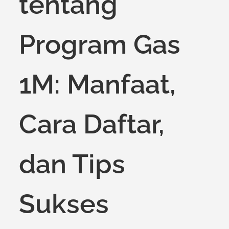
tentang
Program Gas
1M: Manfaat,
Cara Daftar,
dan Tips
Sukses