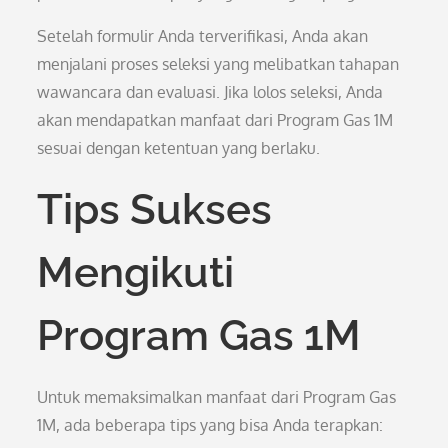
Setelah formulir Anda terverifikasi, Anda akan
menjalani proses seleksi yang melibatkan tahapan
wawancara dan evaluasi. Jika lolos seleksi, Anda
akan mendapatkan manfaat dari Program Gas 1M
sesuai dengan ketentuan yang berlaku.
Tips Sukses
Mengikuti
Program Gas 1M
Untuk memaksimalkan manfaat dari Program Gas
1M, ada beberapa tips yang bisa Anda terapkan: