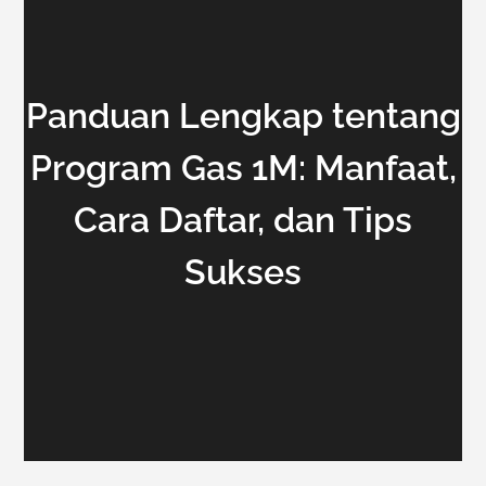
Panduan Lengkap tentang
Program Gas 1M: Manfaat,
Cara Daftar, dan Tips
Sukses