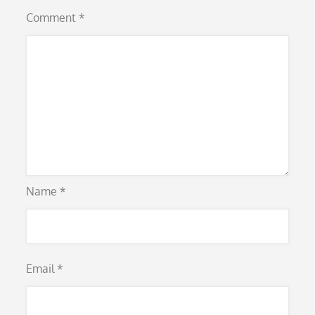
Comment
*
Name
*
Email
*