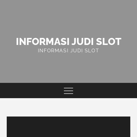
Skip
to
content
INFORMASI JUDI SLOT
INFORMASI JUDI SLOT