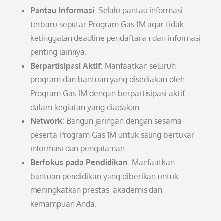
Pantau Informasi
: Selalu pantau informasi
terbaru seputar Program Gas 1M agar tidak
ketinggalan deadline pendaftaran dan informasi
penting lainnya.
Berpartisipasi Aktif
: Manfaatkan seluruh
program dan bantuan yang disediakan oleh
Program Gas 1M dengan berpartisipasi aktif
dalam kegiatan yang diadakan.
Network
: Bangun jaringan dengan sesama
peserta Program Gas 1M untuk saling bertukar
informasi dan pengalaman.
Berfokus pada Pendidikan
: Manfaatkan
bantuan pendidikan yang diberikan untuk
meningkatkan prestasi akademis dan
kemampuan Anda.