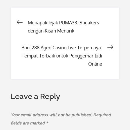
Post
Menapak Jejak PUMA33: Sneakers
dengan Kisah Menarik
navigation
Bocil288 Agen Casino Live Terpercaya:
Tempat Terbaik untuk Penggemar Judi
Online
Leave a Reply
Your email address will not be published.
Required
fields are marked
*