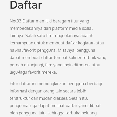
Daftar
Net33 Daftar memiliki beragam fitur yang
membedakannya dari platform media sosial
lainnya. Salah satu fitur unggulannya adalah
kemampuan untuk membuat daftar kegiatan atau
hal-hal favorit pengguna. Misalnya, pengguna
dapat membuat daftar tempat kuliner terbaik yang
pernah dikunjungi, film yang ingin ditonton, atau
lagu-lagu favorit mereka.
Fitur daftar ini memungkinkan pengguna berbagi
informasi dengan orang lain secara lebih
terstruktur dan mudah diakses. Selain itu,
pengguna juga dapat melihat daftar yang dibuat
oleh pengguna lain, sehingga terbuka peluang