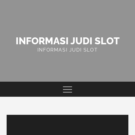
Skip
to
content
INFORMASI JUDI SLOT
INFORMASI JUDI SLOT