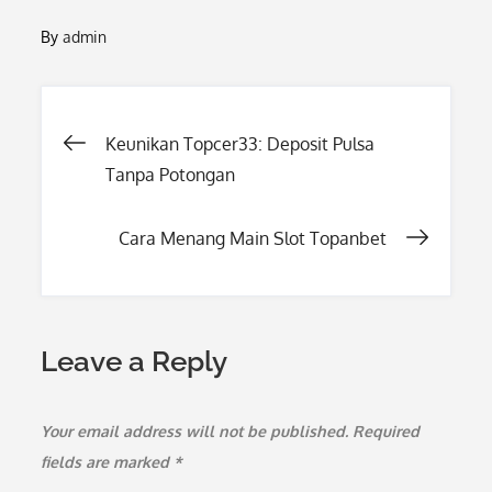
By
admin
Post
Keunikan Topcer33: Deposit Pulsa
Tanpa Potongan
navigation
Cara Menang Main Slot Topanbet
Leave a Reply
Your email address will not be published.
Required
fields are marked
*