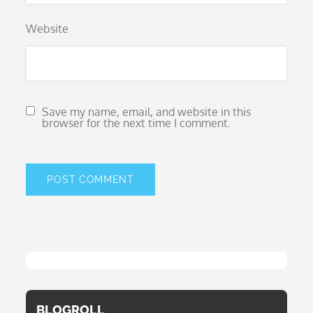
Website
Save my name, email, and website in this
browser for the next time I comment.
BLOGROLL