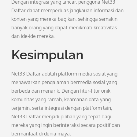
Dengan integrasi yang lancar, pengguna Net33
Daftar dapat memperluas jangkauan informasi dan
konten yang mereka bagikan, sehingga semakin
banyak orang yang dapat menikmati kreativitas
dan ide-ide mereka.
Kesimpulan
Net33 Daftar adalah platform media sosial yang
menawarkan pengalaman bermedia sosial yang
berbeda dan menarik. Dengan fitur-fitur unik,
komunitas yang ramah, keamanan data yang
terjamin, serta integrasi dengan platform lain,
Net33 Daftar menjadi pilihan yang tepat bagi
mereka yang ingin berinteraksi secara positif dan
bermanfaat di dunia maya.