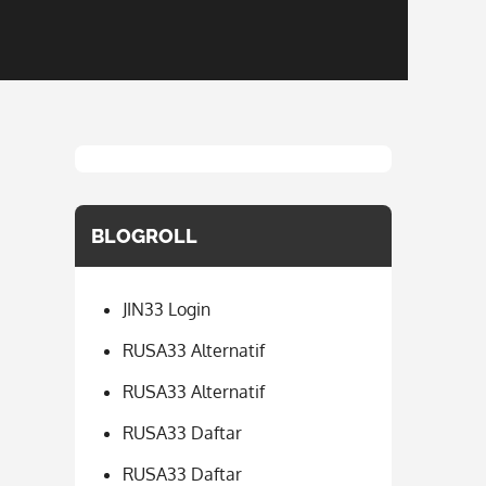
BLOGROLL
JIN33 Login
RUSA33 Alternatif
RUSA33 Alternatif
RUSA33 Daftar
RUSA33 Daftar