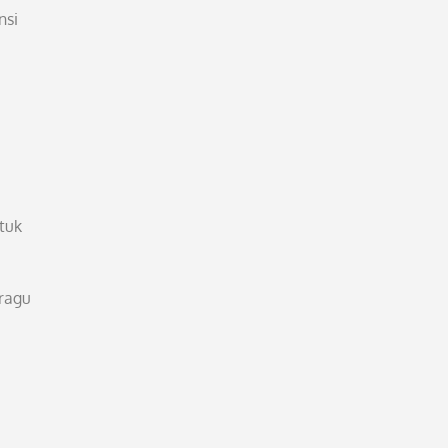
nsi
tuk
 ragu