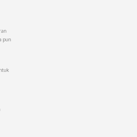
ran
a pun
ntuk
a