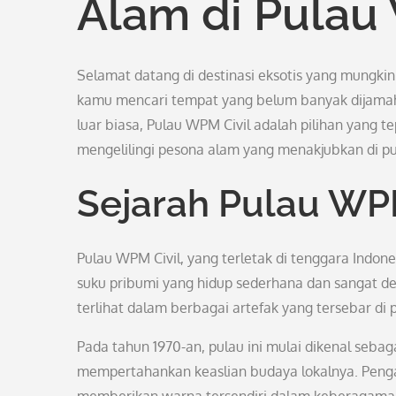
Alam di Pulau
Selamat datang di destinasi eksotis yang mungki
kamu mencari tempat yang belum banyak dijama
luar biasa, Pulau WPM Civil adalah pilihan yang
mengelilingi pesona alam yang menakjubkan di pul
Sejarah Pulau WPM
Pulau WPM Civil, yang terletak di tenggara Indones
suku pribumi yang hidup sederhana dan sangat dek
terlihat dalam berbagai artefak yang tersebar di p
Pada tahun 1970-an, pulau ini mulai dikenal seba
mempertahankan keaslian budaya lokalnya. Pengar