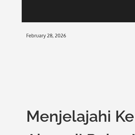
Posted
February 28, 2026
on
Menjelajahi K