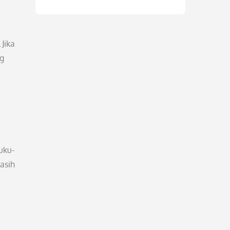
Jika
g
uku-
asih