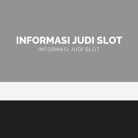
INFORMASI JUDI SLOT
INFORMASI JUDI SLOT